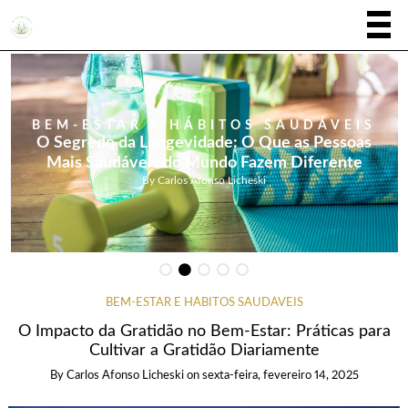
BEM-ESTAR E HÁBITOS SAUDÁVEIS
O Segredo da Longevidade: O Que as Pessoas
Mais Saudáveis do Mundo Fazem Diferente
By
Carlos Afonso Licheski
BEM-ESTAR E HÁBITOS SAUDÁVEIS
O Impacto da Gratidão no Bem-Estar: Práticas para
Cultivar a Gratidão Diariamente
By
Carlos Afonso Licheski
on
sexta-feira, fevereiro 14, 2025