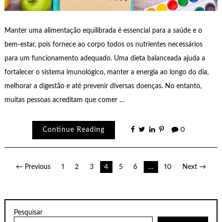
Manter uma alimentação equilibrada é essencial para a saúde e o
bem-estar, pois fornece ao corpo todos os nutrientes necessários
para um funcionamento adequado. Uma dieta balanceada ajuda a
fortalecer o sistema imunológico, manter a energia ao longo do dia,
melhorar a digestão e até prevenir diversas doenças. No entanto,
muitas pessoas acreditam que comer …
Continue Reading
0
Paginação
← Previous
1
2
3
4
5
6
…
10
Next →
de
posts
Pesquisar