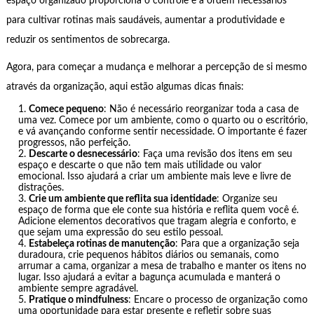
espaço organizado proporciona o controle e a ordem necessários
para cultivar rotinas mais saudáveis, aumentar a produtividade e
reduzir os sentimentos de sobrecarga.
Agora, para começar a mudança e melhorar a percepção de si mesmo
através da organização, aqui estão algumas dicas finais:
Comece pequeno
: Não é necessário reorganizar toda a casa de
uma vez. Comece por um ambiente, como o quarto ou o escritório,
e vá avançando conforme sentir necessidade. O importante é fazer
progressos, não perfeição.
Descarte o desnecessário
: Faça uma revisão dos itens em seu
espaço e descarte o que não tem mais utilidade ou valor
emocional. Isso ajudará a criar um ambiente mais leve e livre de
distrações.
Crie um ambiente que reflita sua identidade
: Organize seu
espaço de forma que ele conte sua história e reflita quem você é.
Adicione elementos decorativos que tragam alegria e conforto, e
que sejam uma expressão do seu estilo pessoal.
Estabeleça rotinas de manutenção
: Para que a organização seja
duradoura, crie pequenos hábitos diários ou semanais, como
arrumar a cama, organizar a mesa de trabalho e manter os itens no
lugar. Isso ajudará a evitar a bagunça acumulada e manterá o
ambiente sempre agradável.
Pratique o mindfulness
: Encare o processo de organização como
uma oportunidade para estar presente e refletir sobre suas